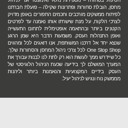
הטיפול בסחורה – מספירות מלאי ואינוונטר ועד לניהול
מחסן, הובלת סחורות ופתרונות שקילה – פועלת חברתנו
לפיתוח ממשקים מורכבים וחכמים התפורים באופן מדויק
לצרכי הלקוח, על מנת שישרתו אותו נאמנה עד לפרטים
הקטנים ביותר ובהתאמה אופטימלית לתחום התעשייה
ואופן התנהלות העסק. משמעות הדבר היא שמן הרגע
שנצא יחד אל דרכנו המשותפת, אנו דואגים לכל ומהווים
One Stop Shop לכל צרכי ניהול המחסן והסחורות שלך.
כל שיידרש ממך לעשות הוא רק לתת לנו לבנות עבורך את
המערך המושלם לך בידיעה שכעת הניהול הלוגיסטי של
העסק בידיים המקצועיות והנאמנות ביותר וליהנות
מממשק נוח ונגיש לניהול יעיל.