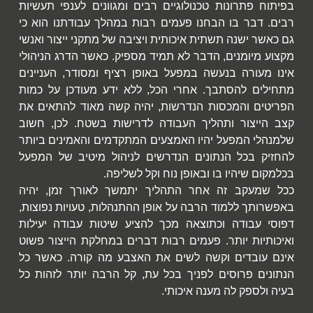
בפיתוח פתרונות טכנולוגיים רבים ומגוונים לענפי תעשיות
רבים. דבר בו הבחנו פעמים רבות במהלך עבודתנו הוא כי
גם כאשר ישנה תשתית איכותית ויציבה של מתקני ייצור ואנשי
מקצוע מיומנים, הדבר לא תמיד מספיק. כאשר הדרג הניהולי
אינו מעורה בנעשה במפעל באופן רציף ומסודר, העניינים
מתחילים להסתבך. אחרי הכל, ללא ידע מעודכן על כמות
הפריטים והמכסות הנדרשות, יהיה קשה מאוד להתאים את
קצב הייצור ותהליך העבודה לדרישות בשטח. לכן, חשוב
שלמנהלי המפעל יהיו האמצעים המתקדמים והאמינים ביותר
להחזיק בכל הנתונים הנדרשים לניהול מיטיב של המפעל
בכלמקום שיהיו בו ובאופן נוח וקל לשליפה.
ככל שמעקב זה אחר התהליך יתמשך לאורך זמן, יהיה
באפשרותך ללמוד הרבה על אופן ההתנהלות, טעויות נפוצות,
דפוסי עבודה וכתוצאה מכך להציע שיטות עבודה יעילות
ואיכותיות יותר. פעמים רבות דברים במחלקת הייצור פשוט
אינם עובדים וקשה לשים את האצבע מה קורה. כאשר כל
הנתונים פרוסים לפניך בכל עת, קל הרבה יותר לזהות כל
בעיה ולספק לה מענה איכותי.